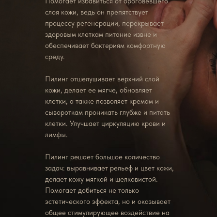
Помогает избавиться от ороговевшего
слоя кожи, ведь он препятствует
процессу регенерации, перекрывает
здоровым клеткам питание извне и
обеспечивает бактериям комфортную
среду.
Пилинг отшелушивает верхний слой
кожи, делает ее мягче, обновляет
клетки, а также позволяет кремам и
сывороткам проникать глубже и питать
клетки. Улучшает циркуляцию крови и
лимфы.
Пилинг решает большое количество
задач: выравнивает рельеф и цвет кожи,
делает кожу мягкой и шелковистой.
Помогает добиться не только
эстетического эффекта, но и оказывает
общее стимулирующее воздействие на